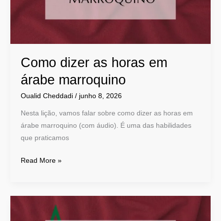
marroquino
Como dizer as horas em
árabe marroquino
Oualid Cheddadi
/
junho 8, 2026
Nesta lição, vamos falar sobre como dizer as horas em
árabe marroquino (com áudio). É uma das habilidades
que praticamos
Read More »
Aprenda
a