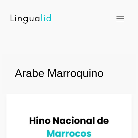
Ir
facebook
twitter
instagram
pinterest
youtube
para
o
conteúdo
Arabe Marroquino
O
Hino
Nacional
de
Marrocos
(Árabe