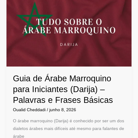
de
Árabe
Marroquino
para
Iniciantes
(Darija)
–
Palavras
e
Guia de Árabe Marroquino
Frases
Básicas
para Iniciantes (Darija) –
Palavras e Frases Básicas
Oualid Cheddadi
/
junho 8, 2026
O árabe marroquino (Darija) é conhecido por ser um dos
dialetos árabes mais difíceis até mesmo para falantes de
árabe