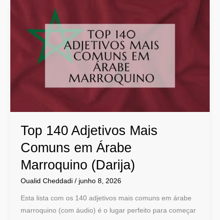
Top
140
Adjetivos
Mais
Comuns
em
Árabe
Marroquino
(Darija)
Top 140 Adjetivos Mais
Comuns em Árabe
Marroquino (Darija)
Oualid Cheddadi
/
junho 8, 2026
Esta lista com os 140 adjetivos mais comuns em árabe
marroquino (com áudio) é o lugar perfeito para começar