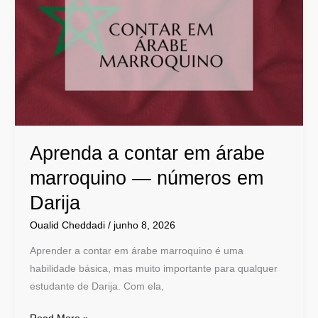
contar
em
árabe
marroquino
—
números
em
Darija
Aprenda a contar em árabe
marroquino — números em
Darija
Oualid Cheddadi
/
junho 8, 2026
Aprender a contar em árabe marroquino é uma
habilidade básica, mas muito importante para qualquer
estudante de Darija. Com ela,