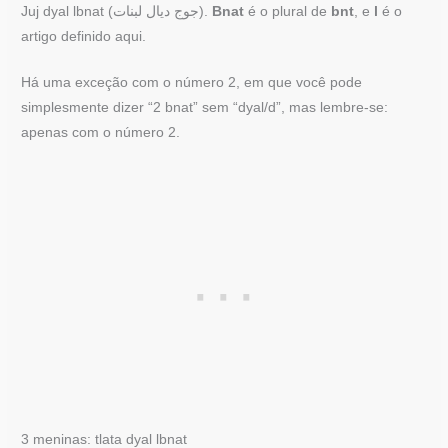
Juj dyal lbnat (جوج ديال لبنات).
Bnat
é o plural de
bnt
, e
l
é o
artigo definido aqui.
Há uma exceção com o número 2, em que você pode
simplesmente dizer “2 bnat” sem “dyal/d”, mas lembre-se:
apenas com o número 2.
3 meninas: tlata dyal lbnat