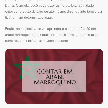
Darija. Com ela, você pode dizer as horas, falar sua idade,
entender o custo de algo ou até mesmo dizer quanto tempo vai
ficar em um determinado lugar.
Então, neste post, você vai aprender a contar de 0 a 20 em
árabe marroquino (com áudio) e depois aprender como dizer
números até 1 bilhão! sim, você leu certo.