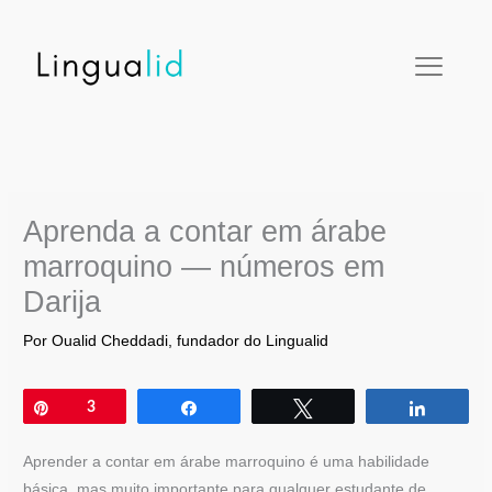
Ir
facebook
twitter
instagram
pinterest
youtube
para
o
conteúdo
Aprenda a contar em árabe
marroquino — números em
Darija
Por
Oualid Cheddadi, fundador do Lingualid
Pin
3
Compartilhar
Twittar
Compar
Aprender a contar em árabe marroquino é uma habilidade
básica, mas muito importante para qualquer estudante de