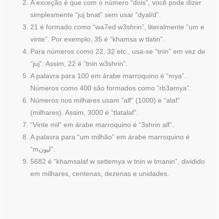
A exceção é que com o número “dois”, você pode dizer
simplesmente “juj bnat” sem usar “dyal/d”.
21 é formado como “wa7ed w3shrin”, literalmente “um e
vinte”. Por exemplo, 35 é “khamsa w tlatin”.
Para números como 22, 32 etc., usa-se “tnin” em vez de
“juj”. Assim, 22 é “tnin w3shrin”.
A palavra para 100 em árabe marroquino é “mya”.
Números como 400 são formados como “rb3amya”.
Números nos milhares usam “alf” (1000) e “alaf”
(milhares). Assim, 3000 é “tlatalaf”.
“Vinte mil” em árabe marroquino é “3shrin alf”.
A palavra para “um milhão” em árabe marroquino é
“mليون”.
5682 é “khamsalaf w settemya w tnin w tmanin”, dividido
em milhares, centenas, dezenas e unidades.