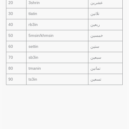
20
3shrin
عشرين
30
tlatin
تلاتين
40
rb3in
ربعين
50
5msin/khmsin
خمسين
60
settin
ستين
70
sb3in
سبعين
80
tmanin
تمانين
90
ts3in
تسعين