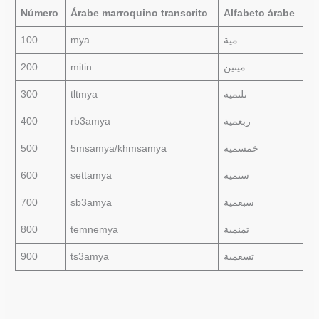
Número
Árabe marroquino transcrito
Alfabeto árabe
100
mya
مية
200
mitin
ميتين
300
tltmya
تلتمية
400
rb3amya
ربعمية
500
5msamya/khmsamya
خمسمية
600
settamya
ستمية
700
sb3amya
سبعمية
800
temnemya
تمنمية
900
ts3amya
تسعمية