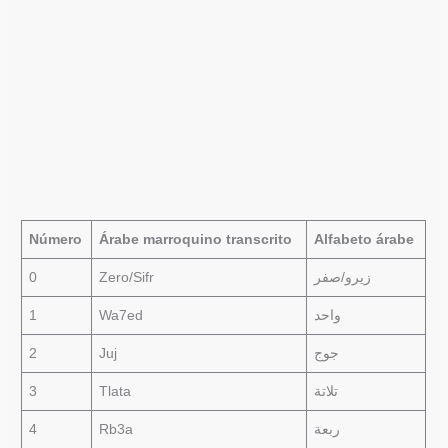
Número
Árabe marroquino transcrito
Alfabeto árabe
0
Zero/Sifr
زيرو/صفر
1
Wa7ed
واحد
2
Juj
جوج
3
Tlata
تلاتة
4
Rb3a
ربعة