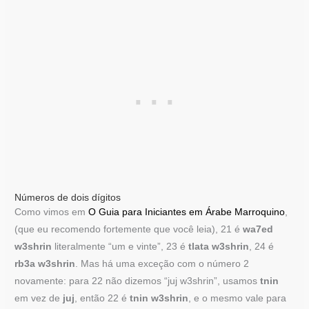
Números de dois dígitos
Como vimos em
O Guia para Iniciantes em Árabe Marroquino
,
(que eu recomendo fortemente que você leia), 21 é
wa7ed
w3shrin
literalmente “um e vinte”, 23 é
tlata w3shrin
, 24 é
rb3a w3shrin
. Mas há uma exceção com o número 2
novamente: para 22 não dizemos “juj w3shrin”, usamos
tnin
em vez de
juj
, então 22 é
tnin w3shrin
, e o mesmo vale para