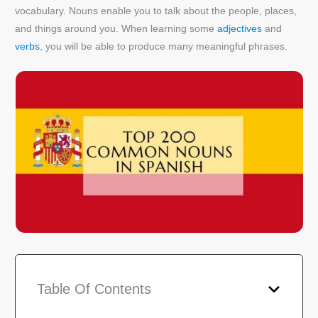
vocabulary. Nouns enable you to talk about the people, places,
and things around you. When learning some
adjectives
and
verbs
, you will be able to produce many meaningful phrases.
Table Of Contents