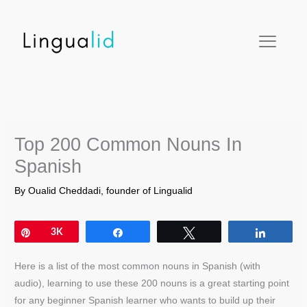
Skip
facebook
twitter
instagram
pinterest
youtube
to
content
Top 200 Common Nouns In
Spanish
By
Oualid Cheddadi, founder of Lingualid
Pin
3K
Share
Tweet
Share
Here is a list of the most common nouns in Spanish (with
audio), learning to use these 200 nouns is a great starting point
for any beginner Spanish learner who wants to build up their