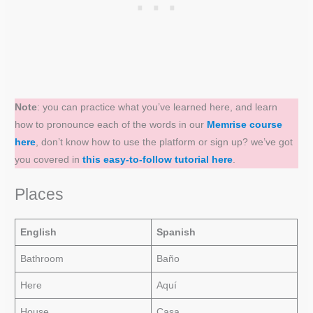
Note
: you can practice what you’ve learned here, and learn
how to pronounce each of the words in our
Memrise course
here
, don’t know how to use the platform or sign up? we’ve got
you covered in
this easy-to-follow tutorial here
.
Places
English
Spanish
Bathroom
Baño
Here
Aquí
House
Casa