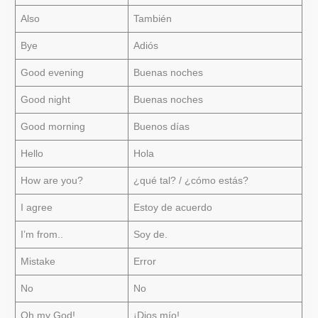
Also
También
Bye
Adiós
Good evening
Buenas noches
Good night
Buenas noches
Good morning
Buenos días
Hello
Hola
How are you?
¿qué tal? / ¿cómo estás?
I agree
Estoy de acuerdo
I’m from..
Soy de.
Mistake
Error
No
No
Oh my God!
¡Dios mío!