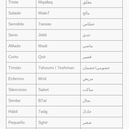
Triste
Mqallaq
مقلّق
Salado
Male7
مالح
Sensible
7assas
حسّاس
Serio
Jiddi
جدي
Afilado
Madi
ماضي
Corto
Qsir
قصير
Tímido
7shoumi / 7eshman
حشومي/حشمان
Enfermo
Mrid
مريض
Silencioso
Saket
ساكت
Similar
B7al
بحال
Hábil
7adg
حادڭ
Pequeño
Sghir
صغير