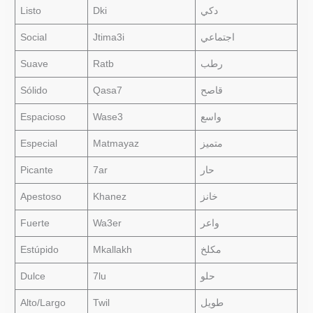
Listo
Dki
دكي
Social
Jtima3i
اجتماعي
Suave
Ratb
رطب
Sólido
Qasa7
قاصح
Espacioso
Wase3
واسع
Especial
Matmayaz
متميز
Picante
7ar
حار
Apestoso
Khanez
خانز
Fuerte
Wa3er
واعر
Estúpido
Mkallakh
مكلخ
Dulce
7lu
حلو
Alto/Largo
Twil
طويل