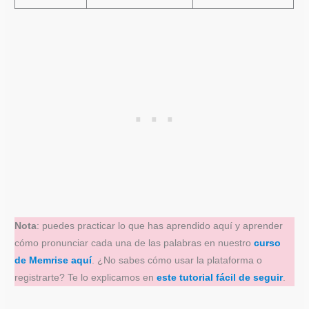
Nota
: puedes practicar lo que has aprendido aquí y aprender
cómo pronunciar cada una de las palabras en nuestro
curso
de Memrise aquí
. ¿No sabes cómo usar la plataforma o
registrarte? Te lo explicamos en
este tutorial fácil de seguir
.