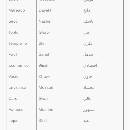
Mareado
Dayekh
دايخ
Seco
Nashef
ناشف
Tonto
Ghabi
غبي
Temprano
Bkri
بكري
Fácil
Sahel
ساهل
Económico
9tisdi
اقتصادي
Vacío
Khawi
خاوي
Envidioso
Me7sad
محساد
Caro
Ghali
غالي
Famoso
Meshhor
مشهور
Lejos
B3id
بعيد