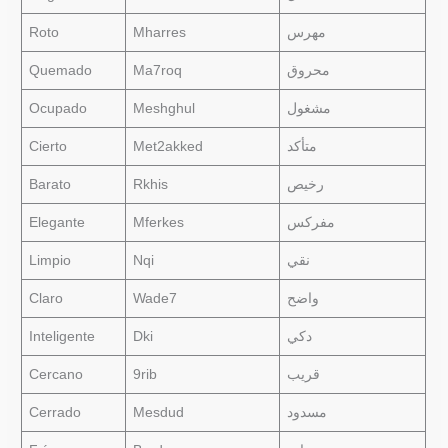
Roto
Mharres
مهرس
Quemado
Ma7roq
محروق
Ocupado
Meshghul
مشغول
Cierto
Met2akked
متأكد
Barato
Rkhis
رخيص
Elegante
Mferkes
مفركس
Limpio
Nqi
نقي
Claro
Wade7
واضح
Inteligente
Dki
دكي
Cercano
9rib
قريب
Cerrado
Mesdud
مسدود