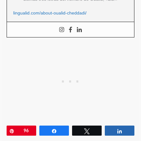
lingualid.com/about-oualid-cheddadi/
Pin
96
Compartir
Twittear
Compar