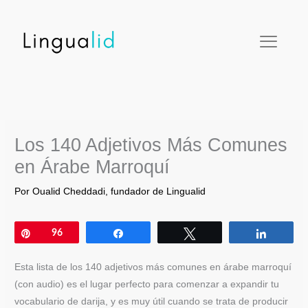
Ir
facebook
twitter
instagram
pinterest
youtube
al
contenido
Los 140 Adjetivos Más Comunes
en Árabe Marroquí
Por
Oualid Cheddadi, fundador de Lingualid
Pin
96
Compartir
Twittear
Compar
Esta lista de los 140 adjetivos más comunes en árabe marroquí
(con audio) es el lugar perfecto para comenzar a expandir tu
vocabulario de darija, y es muy útil cuando se trata de producir