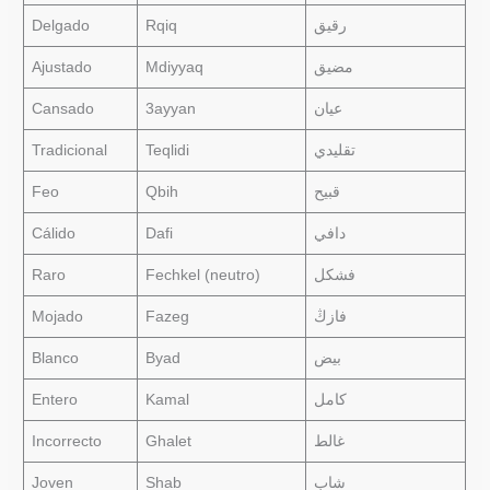
Delgado
Rqiq
رقيق
Ajustado
Mdiyyaq
مضيق
Cansado
3ayyan
عيان
Tradicional
Teqlidi
تقليدي
Feo
Qbih
قبيح
Cálido
Dafi
دافي
Raro
Fechkel (neutro)
فشكل
Mojado
Fazeg
فازڭ
Blanco
Byad
بيض
Entero
Kamal
كامل
Incorrecto
Ghalet
غالط
Joven
Shab
شاب