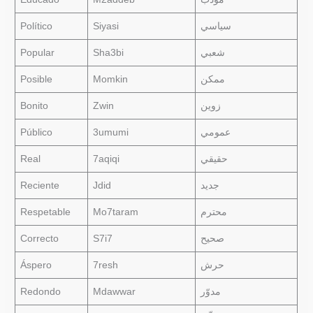
Político
Siyasi
سياسي
Popular
Sha3bi
شعبي
Posible
Momkin
ممكن
Bonito
Zwin
زوين
Público
3umumi
عمومي
Real
7aqiqi
حقيقي
Reciente
Jdid
جديد
Respetable
Mo7taram
محترم
Correcto
S7i7
صحيح
Áspero
7resh
حرش
Redondo
Mdawwar
مدوّر