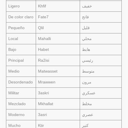
Ligero
Khfif
خفيف
De color claro
Fate7
فاتح
Pequeño
Qlil
قليل
Local
Mahalli
محلي
Bajo
Habet
هابط
Principal
Ra2isi
رئيسي
Medio
Matwasset
متوسط
Desordenado
Mrawwen
مرون
Militar
3askri
عسكري
Mezclado
Mkhallat
مخلط
Moderno
3asri
عصري
Mucho
Ktir
كتير