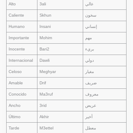
Alto
3ali
عالي
Caliente
Skhun
سخون
Humano
Insani
إنساني
Importante
Mohim
مهم
Inocente
Bari2
بريء
Internacional
Dawli
دولي
Celoso
Meghyar
مغيار
Amable
Drif
ضريف
Conocido
Ma3ruf
معروف
Ancho
3rid
عريض
Último
Akhir
أخير
Tarde
M3ettel
معطل