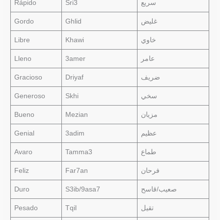
Rápido
Sri3
سريع
Gordo
Ghlid
غليض
Libre
Khawi
خاوي
Lleno
3amer
عامر
Gracioso
Driyaf
ضريف
Generoso
Skhi
سخي
Bueno
Mezian
مزيان
Genial
3adim
عظيم
Avaro
Tamma3
طماع
Feliz
Far7an
فرحان
Duro
S3ib/9asa7
صعيب/قاسح
Pesado
Tqil
تقيل