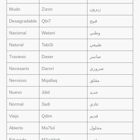
Mudo
Zizon
زيزون
Desagradable
Qbi7
قبيح
Nacional
Watani
وطني
Natural
Tabi3i
طبيعي
Travieso
Daser
ضاسر
Necesario
Darori
ضروري
Nervioso
Mqallaq
مقلق
Nuevo
Jdid
جديد
Normal
3adi
عادي
Viejo
Qdim
قديم
Abierto
Ma7lul
محلول
Educado
M2addeb
مؤدب