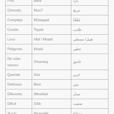
Frío
Bard
بارد
Cómodo
Muri7
مريح
Complejo
M3aqqad
مْعْقّدْ
Cocido
Tayeb
طايب
Loco
Hbil / Msatti
هبيل/ مسطي
Peligroso
Khatir
خطير
De color
Ghameq
غامق
oscuro
Querido
3ziz
عزيز
Delicioso
Bnin
بنين
Diferente
Mbaddal
مبدل
Difícil
S3ib
صعيب
Sucio
Mossakh
موسّخ