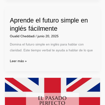
Aprende el futuro simple en
Aprende
el
inglés fácilmente
futuro
Oualid Cheddadi
/
junio 20, 2025
simple
en
Domina el futuro simple en inglés para hablar con
inglés
claridad. Este tiempo verbal te ayuda a hablar de lo que
fácilmente
Leer más »
Aprende
el
pasado
perfecto
continuo