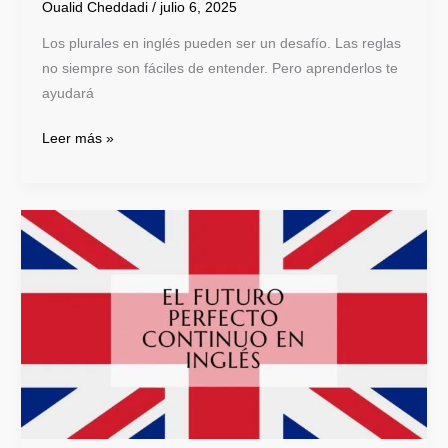
Oualid Cheddadi
/
julio 6, 2025
Los plurales en inglés pueden ser un desafío. Las reglas
no siempre son fáciles de entender. Pero aprenderlos te
ayudará
Leer más »
Aprende
el
futuro
perfecto
continuo
en
inglés
aquí