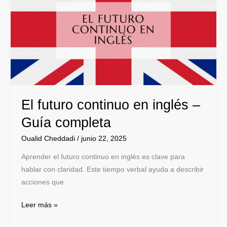
continuo
en
inglés
–
Guía
completa
El futuro continuo en inglés –
Guía completa
Oualid Cheddadi
/
junio 22, 2025
Aprender el futuro continuo en inglés es clave para
hablar con claridad. Este tiempo verbal ayuda a describir
acciones que
Leer más »