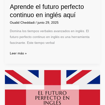
Aprende el futuro perfecto
continuo en inglés aquí
Oualid Cheddadi
/
junio 29, 2025
Domina los tiempos verbales avanzados en inglés. El
futuro perfecto continuo en inglés es una herramienta
fascinante. Este tiempo verbal
Leer más »
Futuro
perfecto
en
inglés:
Aprende
a