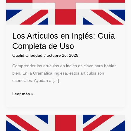
de
Uso
Los Artículos en Inglés: Guía
Completa de Uso
Oualid Cheddadi
/
octubre 26, 2025
Comprender los artículos en inglés es clave para hablar
bien. En la Gramática Inglesa, estos artículos son
esenciales. Ayudan a […]
Leer más »
Aprende
Posesión