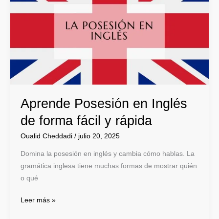
en
Inglés
de
forma
fácil
y
rápida
Aprende Posesión en Inglés
de forma fácil y rápida
Oualid Cheddadi
/
julio 20, 2025
Domina la posesión en inglés y cambia cómo hablas. La
gramática inglesa tiene muchas formas de mostrar quién
o qué
Leer más »