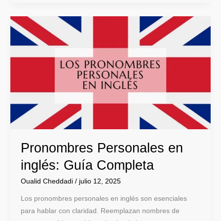
Pronombres
Personales
en
inglés:
Guía
Completa
Pronombres Personales en
inglés: Guía Completa
Oualid Cheddadi
/
julio 12, 2025
Los pronombres personales en inglés son esenciales
para hablar con claridad. Reemplazan nombres de