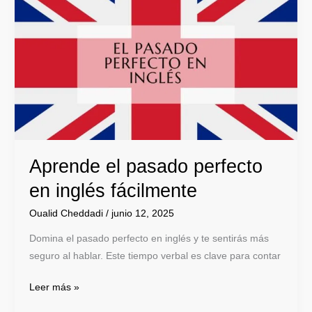
el
pasado
perfecto
en
inglés
fácilmente
Aprende el pasado perfecto
en inglés fácilmente
Oualid Cheddadi
/
junio 12, 2025
Domina el pasado perfecto en inglés y te sentirás más
seguro al hablar. Este tiempo verbal es clave para contar
Leer más »