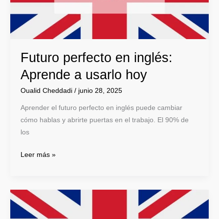
usarlo
hoy
Futuro perfecto en inglés:
Aprende a usarlo hoy
Oualid Cheddadi
/
junio 28, 2025
Aprender el futuro perfecto en inglés puede cambiar
cómo hablas y abrirte puertas en el trabajo. El 90% de
los
Leer más »
El
futuro