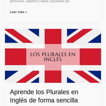
personas, objetos o ideas, haciendo las
Leer más »
Aprende
los
Plurales
en
Inglés
de
forma
sencilla
Aprende los Plurales en
Inglés de forma sencilla