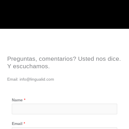
Preguntas, comentarios? Usted nos dice.
Y escuchamos.
Email: info@lingualid.com
Name
*
Email
*