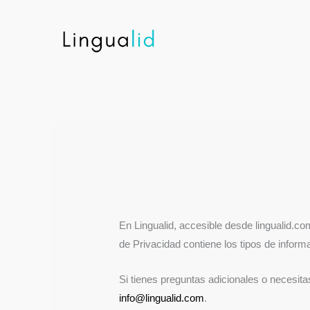
Ir
al
contenido
En Lingualid, accesible desde lingualid.co
de Privacidad contiene los tipos de inform
Si tienes preguntas adicionales o necesit
info@lingualid.com
.