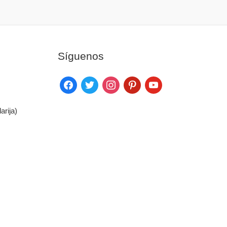
Síguenos
arija)