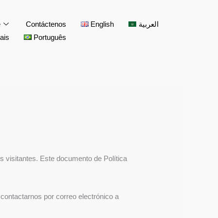
facebook
twitter
instagram
pinterest
youtube
e
Contáctenos
English
العربية
ais
Português
os visitantes. Este documento de Política
 contactarnos por correo electrónico a