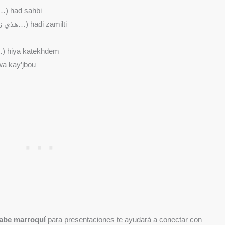
(هذا صاحبي…) had sahbi
(هذي زميلتي…) hadi zamilti
هي كتخد…) hiya katekhdem
…) howa kay’jbou
abe marroquí
para presentaciones te ayudará a conectar con