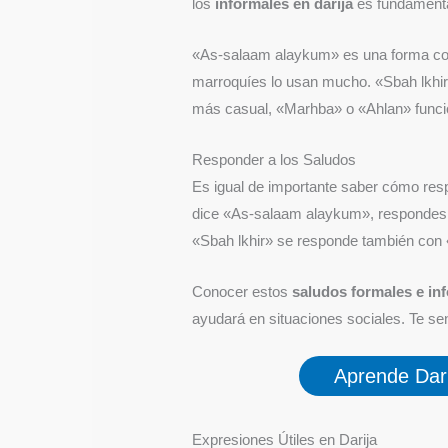
los
informales en darija
es fundamenta
«As-salaam alaykum» es una forma comú
marroquíes lo usan mucho. «Sbah lkhir»
más casual, «Marhba» o «Ahlan» funci
Responder a los Saludos
Es igual de importante saber cómo res
dice «As-salaam alaykum», respondes 
«Sbah lkhir» se responde también con «
Conocer estos
saludos formales e in
ayudará en situaciones sociales. Te se
Aprende Dari
Expresiones Útiles en Darija