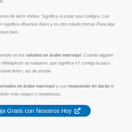
l.
n de decir «hola». Significa «La paz sea contigo». Los
 significa «Buenos días» y es otro saludo formal. Para algo
onan bien.
ponder en los
saludos en árabe marroquí
. Cuando alguien
«Walaykum as-salaam», que significa «Y contigo la paz».
sbah lkhir», así de simple.
formales en árabe marroquí
y sus
respuestas en darija
te
ntirás más seguro y respetuoso.
ja Gratis con Nosotros Hoy