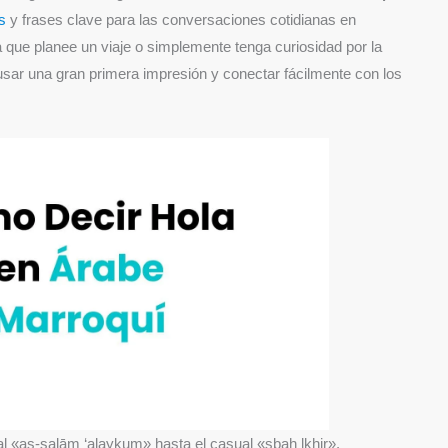
s
y frases clave para las conversaciones cotidianas en
 que planee un viaje o simplemente tenga curiosidad por la
sar una gran primera impresión y conectar fácilmente con los
al «as-salām ‘alaykum» hasta el casual «sbah lkhir».