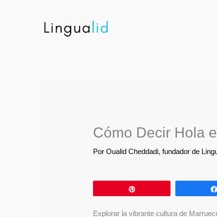
Ir
al
contenido
Cómo Decir Hola e
Por
Oualid Cheddadi, fundador de Lingu
Pin
Explorar la vibrante cultura de Marruec