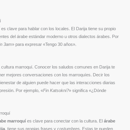
í
í
es clave para hablar con los locales. El Darija tiene su propio
rentes del árabe estándar moderno u otros dialectos árabes. Por
tin 3am
» para expresar «Tengo 30 años».
 cultura marroquí. Conocer los saludos comunes en Darija te
ener mejores conversaciones con los marroquíes. Decir los
ienestar de alguien puede hacer que las interacciones diarias
resión. Por ejemplo, «
Fin Katsokni?
» significa «¿Dónde
rroquí
abe marroquí
es clave para conectar con la cultura. El
árabe
ija
, tiene sus propias frases y costumbres. Estas te pueden