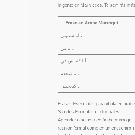
la gente en Marruecos. Te sentirás más
Frase en Árabe Marroquí
أنا سميتي…
أنا من…
أنا كنعيش في…
أنا كنخدم…
كيعجبني…
Frases Esenciales para «hola en árab
Saludos Formales e Informales
Aprender a saludar en árabe marroquí,
reunión formal como en un encuentro i