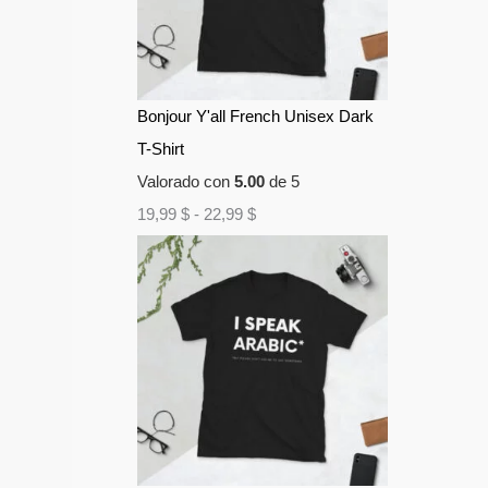
Bonjour Y'all French Unisex Dark
T-Shirt
Valorado con
5.00
de 5
19,99
$
-
22,99
$