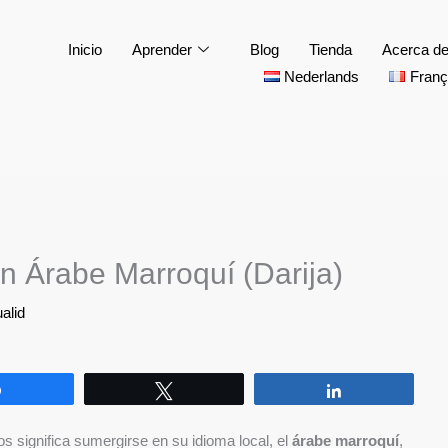
Inicio
Aprender
Blog
Tienda
Acerca d
Nederlands
Franç
n Árabe Marroquí (Darija)
alid
Compartir
Twittear
Compartir
os significa sumergirse en su idioma local, el
árabe marroquí
,