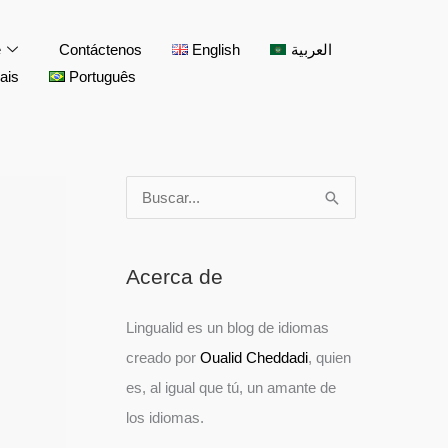
facebook
twitter
instagram
pinterest
youtube
e
Contáctenos
English
العربية
ais
Português
B
R
R
R
R
B
u
a
a
a
a
u
s
n
n
n
n
s
Acerca de
c
g
g
g
g
c
a
o
o
o
o
a
Lingualid es un blog de idiomas
r
d
d
d
d
r
creado por
Oualid Cheddadi
, quien
p
e
e
e
e
p
es, al igual que tú, un amante de
o
p
p
p
p
o
los idiomas.
r
r
r
r
r
r