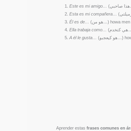
Este es mi amigo…
Esta es mi compañera…
Él es de…
(هو من…) howa men
Ella trabaja como…
(م
A él le gusta…
(هو كيعجبو
Aprender estas
frases comunes en ár