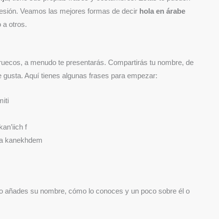
resión. Veamos las mejores formas de decir
hola en árabe
 a otros.
ecos, a menudo te presentarás. Compartirás tu nombre, de
te gusta. Aquí tienes algunas frases para empezar:
smiti
) ana kan’iich f
أن…) ana kanekhdem
ero añades su nombre, cómo lo conoces y un poco sobre él o