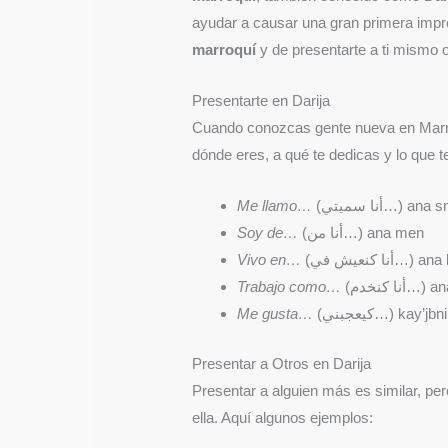
ayudar a causar una gran primera imp
marroquí
y de presentarte a ti mismo o
Presentarte en Darija
Cuando conozcas gente nueva en Marru
dónde eres, a qué te dedicas y lo que 
Me llamo…
(أنا سميتي…) ana 
Soy de…
(أنا من…) ana men
Vivo en…
(أنا كنعيش في…
Trabajo como…
(ا كنخدم
Me gusta…
(كيعجبني…) kay’jbni
Presentar a Otros en Darija
Presentar a alguien más es similar, p
ella. Aquí algunos ejemplos: