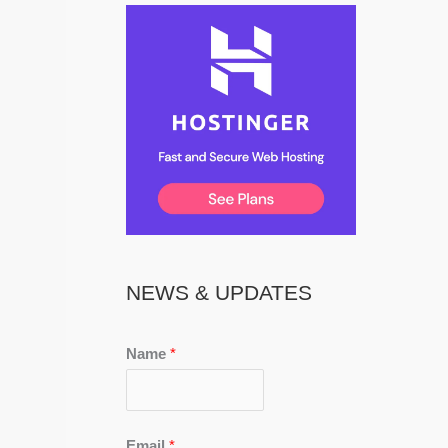
NEWS & UPDATES
Name
*
Email
*