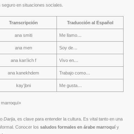
 seguro en situaciones sociales.
Transcripción
Traducción al Español
ana smiti
Me llamo…
ana men
Soy de…
ana kan’iich f
Vivo en…
ana kanekhdem
Trabajo como…
kay’jbni
Me gusta…
e marroquí»
 o
Darija
, es clave para entender la cultura. Es vital tanto en una
nformal. Conocer los
saludos formales en árabe marroquí
y