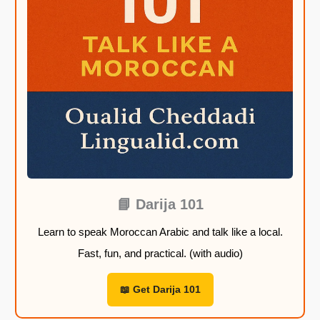
t
t
t
t
o
o
o
o
t
t
t
t
2
2
2
2
2
2
2
2
,
,
,
,
9
9
9
9
9
9
9
9
$
$
$
$
📘 Darija 101
Learn to speak Moroccan Arabic and talk like a local.
Fast, fun, and practical. (with audio)
📖 Get Darija 101