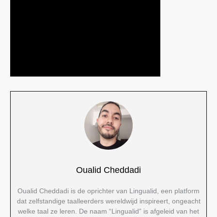
Oualid Cheddadi
Oualid Cheddadi is de oprichter van Lingualid, een platform
dat zelfstandige taalleerders wereldwijd inspireert, ongeacht
welke taal ze leren. De naam “Lingualid” is afgeleid van het