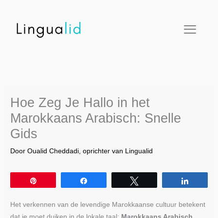
Ga
facebook
twitter
instagram
pinterest
youtube
naar
de
inhoud
Hoe Zeg Je Hallo in het
Marokkaans Arabisch: Snelle
Gids
Door
Oualid Cheddadi, oprichter van Lingualid
Pin
Share
Tweet
Share
Het verkennen van de levendige Marokkaanse cultuur betekent
dat je moet duiken in de lokale taal:
Marokkaans Arabisch
,