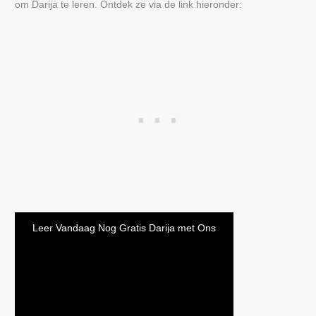
om Darija te leren. Ontdek ze via de link hieronder:
Leer Vandaag Nog Gratis Darija met Ons