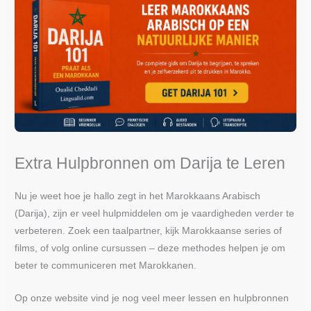
Extra Hulpbronnen om Darija te Leren
Nu je weet hoe je hallo zegt in het Marokkaans Arabisch
(Darija), zijn er veel hulpmiddelen om je vaardigheden verder te
verbeteren. Zoek een taalpartner, kijk Marokkaanse series of
films, of volg online cursussen – deze methodes helpen je om
beter te communiceren met Marokkanen.
Op onze website vind je nog veel meer lessen en hulpbronnen