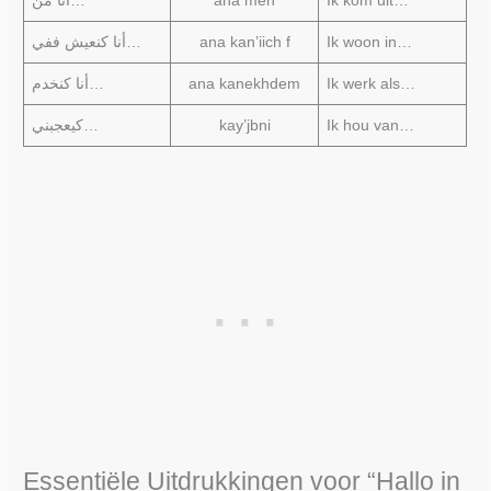
أنا من…
ana men
Ik kom uit…
أنا كنعيش ففي…
ana kan’iich f
Ik woon in…
أنا كنخدم…
ana kanekhdem
Ik werk als…
كيعجبني…
kay’jbni
Ik hou van…
Essentiële Uitdrukkingen voor “Hallo in