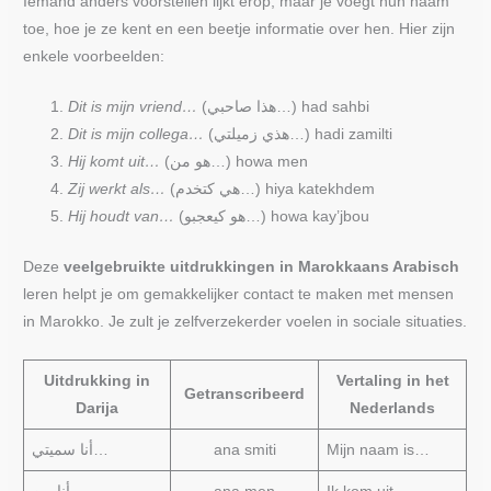
Iemand anders voorstellen lijkt erop, maar je voegt hun naam
toe, hoe je ze kent en een beetje informatie over hen. Hier zijn
enkele voorbeelden:
Dit is mijn vriend…
(هذا صاحبي…) had sahbi
Dit is mijn collega…
(هذي زميلتي…) hadi zamilti
Hij komt uit…
(هو من…) howa men
Zij werkt als…
(هي كتخدم…) hiya katekhdem
Hij houdt van…
(هو كيعجبو…) howa kay’jbou
Deze
veelgebruikte uitdrukkingen in Marokkaans Arabisch
leren helpt je om gemakkelijker contact te maken met mensen
in Marokko. Je zult je zelfverzekerder voelen in sociale situaties.
Uitdrukking in
Vertaling in het
Getranscribeerd
Darija
Nederlands
أنا سميتي…
ana smiti
Mijn naam is…