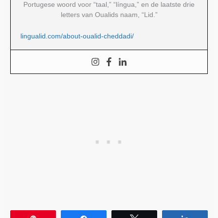
Portugese woord voor “taal,” “língua,” en de laatste drie
letters van Oualids naam, “Lid.”
lingualid.com/about-oualid-cheddadi/