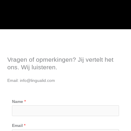
Vragen of opmerkingen? Jij vertelt het
ons. Wij luisteren.
Email: info@lingualid.com
Name
*
Email
*