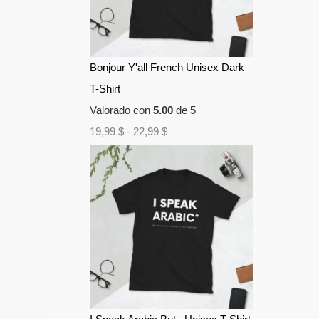
Bonjour Y'all French Unisex Dark
T-Shirt
Valorado con
5.00
de 5
19,99
$
-
22,99
$