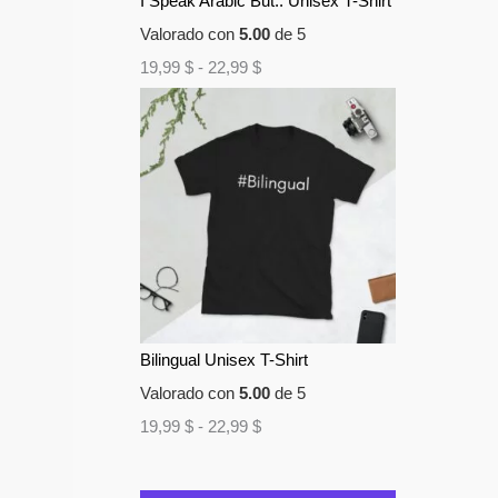
I Speak Arabic But.. Unisex T-Shirt
Valorado con
5.00
de 5
19,99
$
-
22,99
$
Bilingual Unisex T-Shirt
Valorado con
5.00
de 5
19,99
$
-
22,99
$