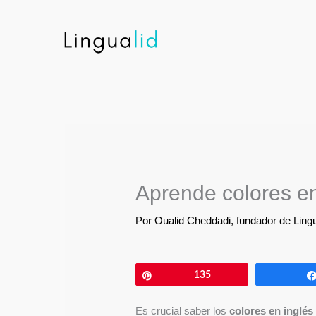
Ir
al
contenido
Aprende colores en
Por
Oualid Cheddadi, fundador de Lingu
Pin
135
Es crucial saber los
colores en inglés