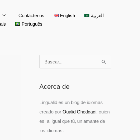
facebook
twitter
instagram
pinterest
youtube
e
Contáctenos
English
العربية
ais
Português
B
R
R
R
R
B
u
a
a
a
a
u
s
n
n
n
n
s
Acerca de
c
g
g
g
g
c
a
o
o
o
o
a
Lingualid es un blog de idiomas
r
d
d
d
d
r
creado por
Oualid Cheddadi
, quien
p
e
e
e
e
p
es, al igual que tú, un amante de
o
p
p
p
p
o
los idiomas.
r
r
r
r
r
r