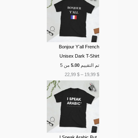
Bonjour Y'all French
Unisex Dark T-Shirt
تم التقييم
5.00
من 5
22,99
$
–
19,99
$
I Speak Arabic But..