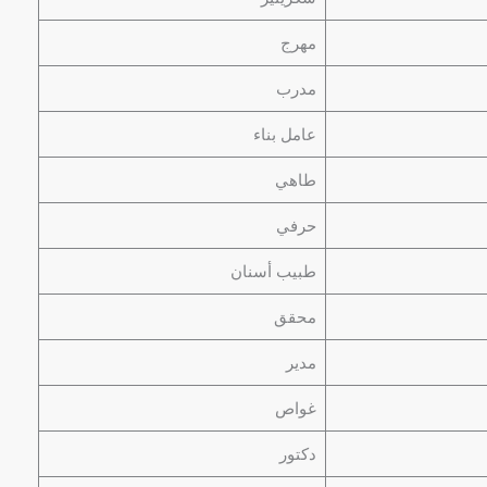
مهرج
مدرب
عامل بناء
طاهي
حرفي
طبيب أسنان
محقق
مدير
غواص
دكتور