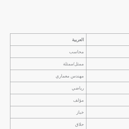
العربية
محاسب
ممثل/ممثلة
مهندس معماري
رياضي
مؤلف
خباز
حلاق