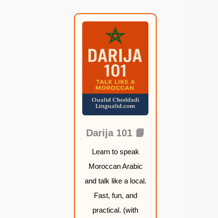
:
:
:
:
م
م
م
م
ن
ن
ن
ن
1
1
1
1
9
9
9
9
,
,
,
,
9
9
9
9
9
9
9
9
📘 Darija 101
Learn to speak
$
$
$
$
Moroccan Arabic
and talk like a local.
خ
خ
خ
خ
Fast, fun, and
ل
ل
ل
ل
practical. (with
ا
ا
ا
ا