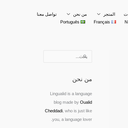
youtube
pinterest
instagram
twitter
facebook
ات
المتجر
من نحن
تواصل معنا
Português
Français
N
ا
ن
ن
ن
ن
ا
ل
ط
ط
ط
ط
ل
ب
ا
ا
ا
ا
ب
من نحن
ح
ق
ق
ق
ق
ح
ث
ا
ا
ا
ا
ث
Lingualid is a language
ع
ل
ل
ل
ل
ع
blog made by
Oualid
ن
س
س
س
س
ن
Cheddadi
, who is just like
:
ع
ع
ع
ع
:
you, a language lover.
ر
ر
ر
ر