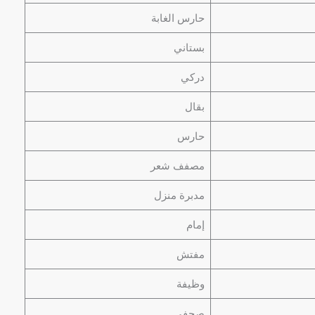
حارس الغابة
بستاني
دركي
بقال
حارس
مصفف شعر
مدبرة منزل
إمام
مفتش
وظيفة
صحفي