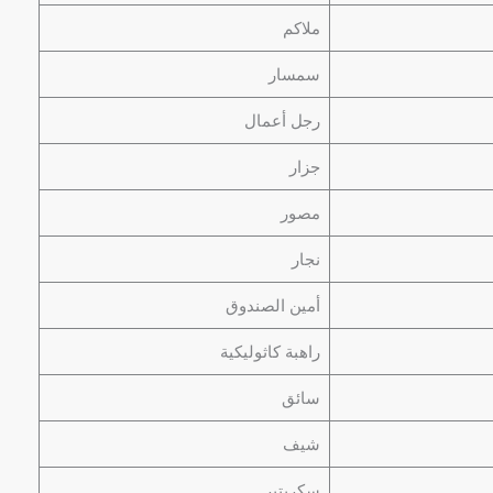
ملاكم
سمسار
رجل أعمال
جزار
مصور
نجار
أمين الصندوق
راهبة كاثوليكية
سائق
شيف
سكريتير