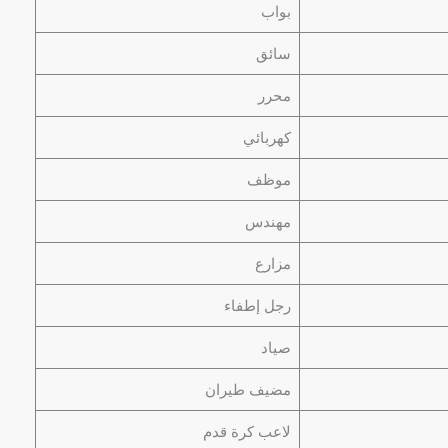
بواب
سائق
محرر
كهربائي
موظف
مهندس
مزارع
رجل إطفاء
صياد
مضيف طيران
لاعب كرة قدم