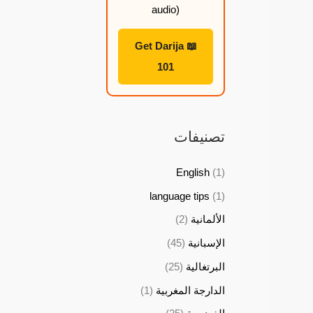
audio)
ل
ل
ل
ل
📖 Get Darija
2
2
2
2
101
2
2
2
2
,
,
,
,
9
9
9
9
تصنيفات
9
9
9
9
English
(1)
$
$
$
$
language tips
(1)
الألمانية
(2)
الإسبانية
(45)
البرتغالية
(25)
الدارجة المغربية
(1)