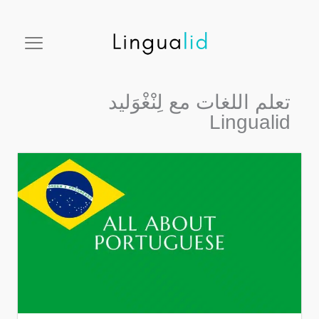
خطي
facebook
twitter
instagram
pinterest
youtube
لى
لمحتوى
تعلم اللغات مع لِنْغْوَليد
Lingualid