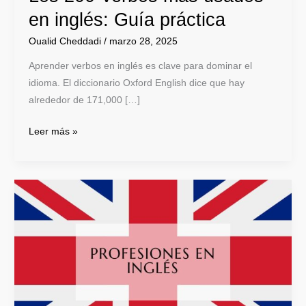
en inglés: Guía práctica
Oualid Cheddadi
/
marzo 28, 2025
Aprender verbos en inglés es clave para dominar el
idioma. El diccionario Oxford English dice que hay
alrededor de 171,000 […]
Leer más »
Profesiones
en
inglés:
Guía
completa
de
ocupaciones