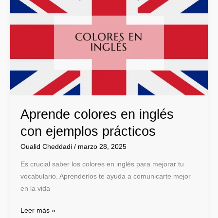
colores
en
inglés
con
ejemplos
prácticos
Aprende colores en inglés
con ejemplos prácticos
Oualid Cheddadi
/
marzo 28, 2025
Es crucial saber los colores en inglés para mejorar tu
vocabulario. Aprenderlos te ayuda a comunicarte mejor
en la vida
Leer más »