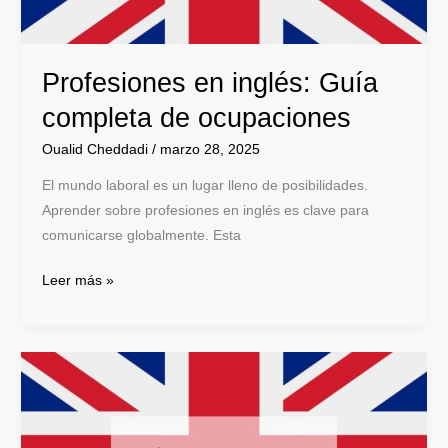
Profesiones en inglés: Guía
completa de ocupaciones
Oualid Cheddadi
/
marzo 28, 2025
El mundo laboral es un lugar lleno de posibilidades.
Aprender sobre profesiones en inglés es clave para
comunicarse globalmente. Esta
Leer más »
Cómo
contar
en
inglés: