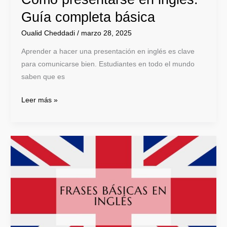
Guía completa básica
Oualid Cheddadi
/
marzo 28, 2025
Aprender a hacer una presentación en inglés es clave
para comunicarse bien. Estudiantes en todo el mundo
saben que es
Leer más »
70
Frases
básicas
en
inglés
para
principiantes