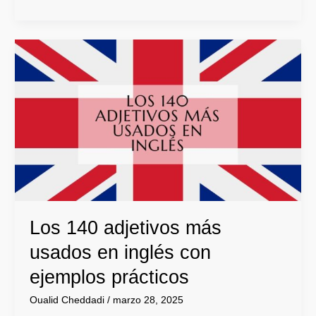
Los
140
adjetivos
más
usados
en
inglés
con
ejemplos
prácticos
Los 140 adjetivos más
usados en inglés con
ejemplos prácticos
Oualid Cheddadi
/
marzo 28, 2025