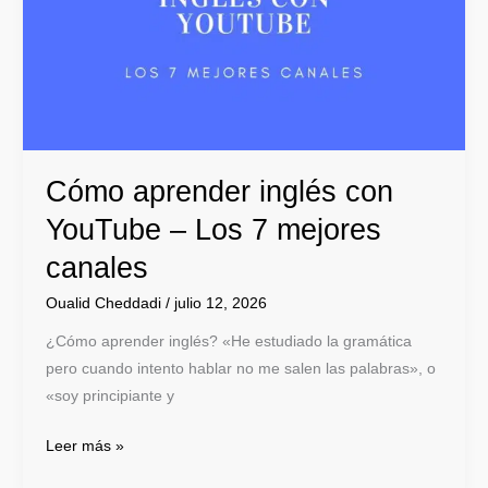
YouTube
–
Los
7
mejores
canales
Cómo aprender inglés con
YouTube – Los 7 mejores
canales
Oualid Cheddadi
/
julio 12, 2026
¿Cómo aprender inglés? «He estudiado la gramática
pero cuando intento hablar no me salen las palabras», o
«soy principiante y
Leer más »