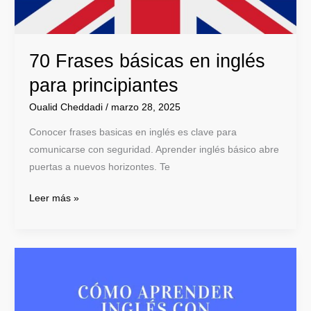
70 Frases básicas en inglés
para principiantes
Oualid Cheddadi
/
marzo 28, 2025
Conocer frases basicas en inglés es clave para
comunicarse con seguridad. Aprender inglés básico abre
puertas a nuevos horizontes. Te
Leer más »
Cómo
aprender
inglés
con