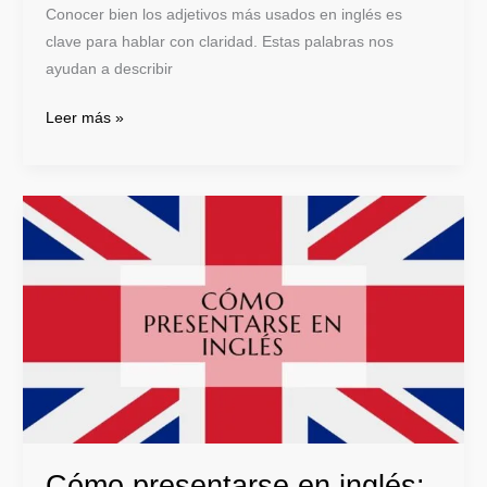
Conocer bien los adjetivos más usados en inglés es
clave para hablar con claridad. Estas palabras nos
ayudan a describir
Leer más »
Cómo
presentarse
en
inglés:
Guía
completa
básica
Cómo presentarse en inglés: