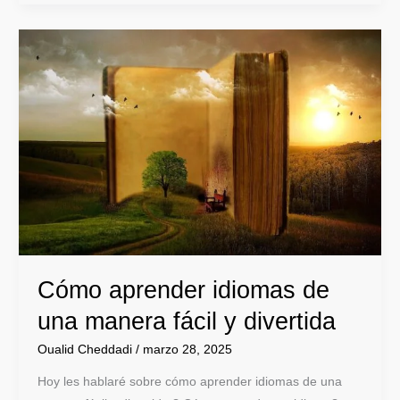
Cómo
aprender
idiomas
de
una
manera
fácil
y
divertida
Cómo aprender idiomas de
una manera fácil y divertida
Oualid Cheddadi
/
marzo 28, 2025
Hoy les hablaré sobre cómo aprender idiomas de una