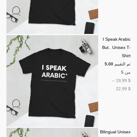
I Speak Arabic
But.. Unisex T-
Shirt
تم التقييم
5.00
من 5
–
19,99
$
22,99
$
Bilingual Unisex