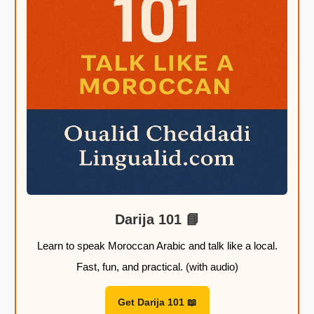
$
$
$
$
خ
خ
خ
خ
ل
ل
ل
ل
ا
ا
ا
ا
ل
ل
ل
ل
2
2
2
2
2
2
2
2
,
,
,
,
📘 Darija 101
9
9
9
9
9
9
9
9
Learn to speak Moroccan Arabic and talk like a local.
Fast, fun, and practical. (with audio)
$
$
$
$
📖 Get Darija 101