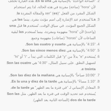
“الساعة الواحدة” بالإسبانية هي
Es la una.
هذه العبارة تختلف
لأن “hora” (ساعة) مفردة في هذه الحالة، لذا يتم استخدام
الشكل المفرد من الفعل “ser” (
) والمقالة المفردة
es
la
.
La
تُستخدم عند الإشارة إلى اسم مؤنث مفرد، بينما
las
هي
الشكل الجمع المؤنث. في سياق الوقت، تُستخدم
la
قبل
una
(واحدة) لأن “hora” مفهومة ومفردة، بينما تُستخدم
las
لبقية
الساعات لأن “horas” (ساعات) مفهومة وجمع.
“4:15” بالإسبانية هي
Son las cuatro y cuarto.
“4:50” بالإسبانية هي
Son las cinco menos diez.
يُستخدم “e” بدلاً من “y” قبل الكلمات التي تبدأ بـ “i” أو “hi”
لتسهيل النطق. على سبيل المثال، “4:30” هي
Son las cuatro
e treinta.
“10:00 صباحاً” بالإسبانية هي
Son las diez de la mañana.
“1:10 مساءً” بالإسبانية هي
Es la una y diez de la tarde.
المعادل الإسباني لـ “في فترة ما بعد الظهر” هو
de la tarde.
يُستخدم عند تحديد الوقت في فترة ما بعد الظهر، مثل
Son las
dos de la tarde
(الساعة الثانية بعد الظهر).