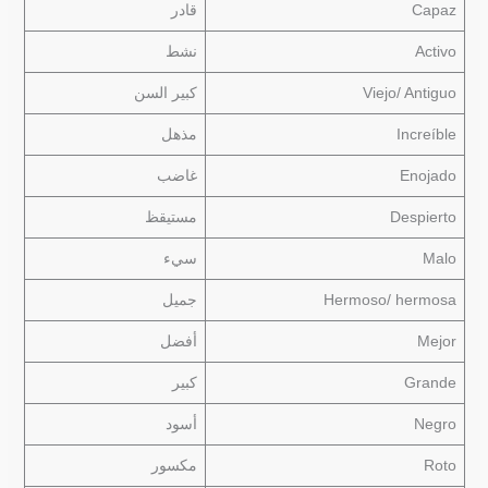
Capaz
قادر
Activo
نشط
Viejo/ Antiguo
كبير السن
Increíble
مذهل
Enojado
غاضب
Despierto
مستيقظ
Malo
سيء
Hermoso/ hermosa
جميل
Mejor
أفضل
Grande
كبير
Negro
أسود
Roto
مكسور