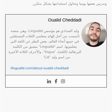
وتدرس بعضها يوميا وتحاول استخدامها بشكل متكرر.
Oualid Cheddadi
وليد الشدادي هو مؤسس Lingualid، وهي منصة
تأسست من أجل إلهام متعلمي اللغات المستقلين
في جميع أنحاء العالم، بغض النظر عن اللغة التي
يتعلمونها. اسم “Lingualid” مشتق من الكلمة
البرتغالية (اللغة)، “língua”، والأحرف الثلاثة الأخيرة
من اسم وليد “Lid”.
lingualid.com/about-oualid-cheddadi/