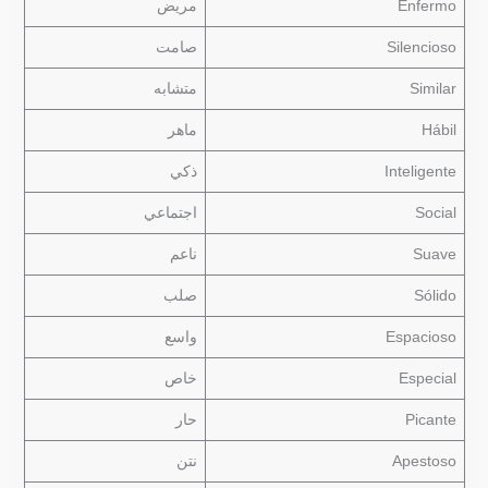
Enfermo
مريض
Silencioso
صامت
Similar
متشابه
Hábil
ماهر
Inteligente
ذكي
Social
اجتماعي
Suave
ناعم
Sólido
صلب
Espacioso
واسع
Especial
خاص
Picante
حار
Apestoso
نتن