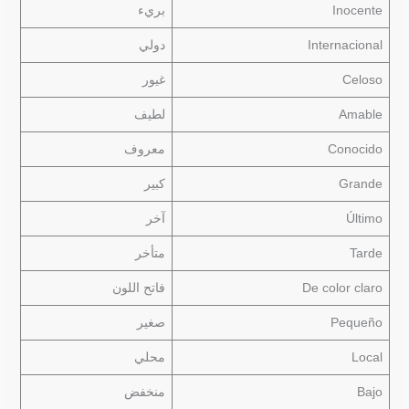
Inocente
بريء
Internacional
دولي
Celoso
غيور
Amable
لطيف
Conocido
معروف
Grande
كبير
Último
آخر
Tarde
متأخر
De color claro
فاتح اللون
Pequeño
صغير
Local
محلي
Bajo
منخفض