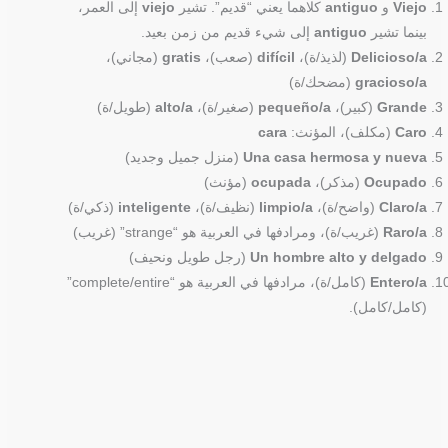
Viejo
و
antiguo
كلاهما يعني “قديم”. تشير
viejo
إلى العمر،
بينما تشير
antiguo
إلى شيء قديم من زمن بعيد.
Delicioso/a
(لذيذ/ة)،
difícil
(صعب)،
gratis
(مجاني)،
gracioso/a
(مضحك/ة)
Grande
(كبير)،
pequeño/a
(صغير/ة)،
alto/a
(طويل/ة)
Caro
(مكلف)، المؤنث:
cara
Una casa hermosa y nueva
(منزل جميل وجديد)
Ocupado
(مذكر)،
ocupada
(مؤنث)
Claro/a
(واضح/ة)،
limpio/a
(نظيف/ة)،
inteligente
(ذكي/ة)
Raro/a
(غريب/ة)، ومرادفها في العربية هو “strange” (غريب)
Un hombre alto y delgado
(رجل طويل ونحيف)
Entero/a
(كامل/ة)، مرادفها في العربية هو “complete/entire”
(كامل/كامل).