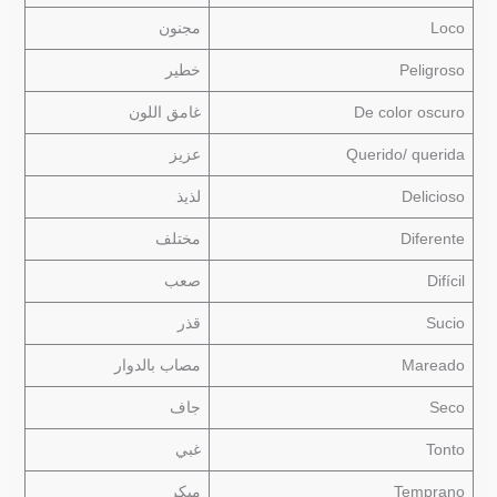
Loco
مجنون
Peligroso
خطير
De color oscuro
غامق اللون
Querido/ querida
عزيز
Delicioso
لذيذ
Diferente
مختلف
Difícil
صعب
Sucio
قذر
Mareado
مصاب بالدوار
Seco
جاف
Tonto
غبي
Temprano
مبكر