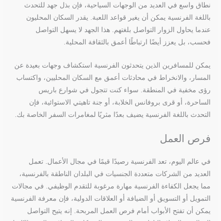
نطاق واسع في العديد من الوجهات السياحية، فإن بذل جهد للتحدث
باللغة الفرنسية يمكن أن يغير قواعد اللعبة. يقدر السكان المحليون
عندما يحاول الزوار التواصل بلغتهم. هذا الجهد لا يسهل التواصل
فحسب، بل يعزز أيضًا ارتباطًا أعمق بالثقافة المحلية.
يمكن للمسافرين الذين يتحدثون الفرنسية استكشاف وجهات بعيدة عن
المسار، والانخراط في محادثات أعمق مع السكان المحليين، واكتساب
رؤى مخفية في المنطقة. سواء كنت تتجول في شوارع باريس
الساحرة، أو قرى بروفانس الخلابة، أو جنة تاهيتي الاستوائية، فإن
التحدث باللغة الفرنسية يضيف بعدًا مثريًا لمغامرات السفر الخاصة بك.
فرص العمل
في عالم اليوم، تعد الفرنسية رصيدًا قيمًا في مجال الأعمال. تعمل
العديد من الشركات متعددة الجنسيات في البلدان الناطقة بالفرنسية،
مما يجعل الكفاءة الفرنسية مهارة مرغوبة للتقدم الوظيفي. في مجالات
التمويل أو التسويق أو الضيافة أو العلاقات الدولية، فإن معرفة الفرنسية
يمكن أن تفتح الأبواب أمام فرص العمل المربحة. إنه يتيح التواصل