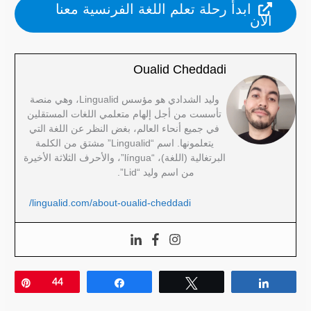
ابدأ رحلة تعلم اللغة الفرنسية معنا
الآن
Oualid Cheddadi
وليد الشدادي هو مؤسس Lingualid، وهي منصة
تأسست من أجل إلهام متعلمي اللغات المستقلين
في جميع أنحاء العالم، بغض النظر عن اللغة التي
يتعلمونها. اسم “Lingualid” مشتق من الكلمة
البرتغالية (اللغة)، “língua”، والأحرف الثلاثة الأخيرة
من اسم وليد “Lid”.
lingualid.com/about-oualid-cheddadi/
Pin
44
Share
Tweet
Share