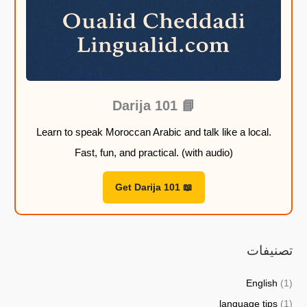
ل
ل
ل
ل
2
2
2
2
2
2
2
2
,
,
,
,
9
9
9
9
📘 Darija 101
9
9
9
9
Learn to speak Moroccan Arabic and talk like a local.
Fast, fun, and practical. (with audio)
$
$
$
$
📖 Get Darija 101
تصنيفات
English
(1)
language tips
(1)