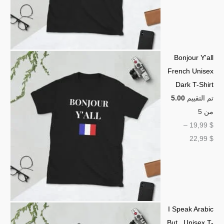
Bonjour Y'all
French Unisex
Dark T-Shirt
تم التقييم
5.00
من 5
–
19,99
$
22,99
$
I Speak Arabic
But.. Unisex T-