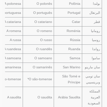
بولندا
Polônia
O polonês
A polonesa
البرتغال
Portugal
O português
A portuguesa
قطر
Catar
O catariano
A catariana
رومانيا
Roménia
O romeno
A romena
روسيا
Rússia
O russo
A russa
رواندا
Ruanda
O ruandês
A ruandesa
ساموا
Samoa
O samoano
A samoana
سان مارينو
San Marino
O samarinês
A samarinesa
سان تومي
São Tomé e
 são-tomense*
O são-tomense*
وبرينسيبي
Príncipe
المملكة
العربية
Arábia Saudita
O saudita
A saudita
السعودية