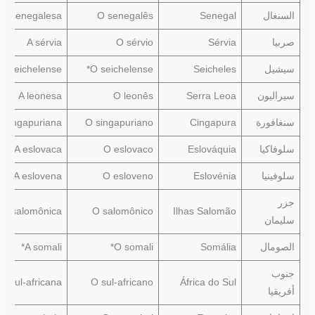
السنغال
Senegal
O senegalês
A senegalesa
صربيا
Sérvia
O sérvio
A sérvia
سيشيل
Seicheles
O seichelense*
A seichelense*
سيراليون
Serra Leoa
O leonês
A leonesa
سنغافورة
Cingapura
O singapuriano
A singapuriana
سلوفاكيا
Eslováquia
O eslovaco
A eslovaca
سلوفينيا
Eslovénia
O esloveno
A eslovena
جزر
A salomônica
O salomônico
Ilhas Salomão
سليمان
الصومال
Somália
O somali*
A somali*
جنوب
A sul-africana
O sul-africano
África do Sul
أفريقيا