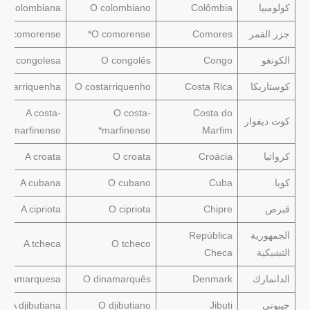
كولومبيا
Colômbia
O colombiano
A colombiana
جزر القمر
Comores
O comorense*
A comorense*
الكونغو
Congo
O congolês
A congolesa
كوستاريكا
Costa Rica
O costarriquenho
costarriquenha
A costa-
O costa-
Costa do
كوت ديفوار
marfinense*
marfinense*
Marfim
كرواتيا
Croácia
O croata
A croata
كوبا
Cuba
O cubano
A cubana
قبرص
Chipre
O cipriota
A cipriota
الجمهورية
República
A tcheca
O tcheco
التشيكية
Checa
الدانمارك
Denmark
O dinamarquês
dinamarquesa
جيبوتي
Jibuti
O djibutiano
A djibutiana