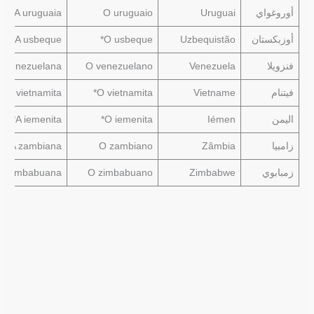
أوروغواي
Uruguai
O uruguaio
A uruguaia
أوزبكستان
Uzbequistão
O usbeque*
A usbeque*
فنزويلا
Venezuela
O venezuelano
A venezuelana
فيتنام
Vietname
O vietnamita*
A vietnamita*
اليمن
Iémen
O iemenita*
A iemenita*
زامبيا
Zâmbia
O zambiano
A zambiana
زمبابوي
Zimbabwe
O zimbabuano
A zimbabuana