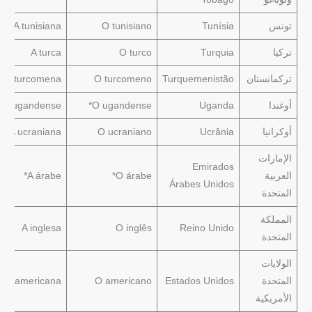
تونس
Tunísia
O tunisiano
A tunisiana
تركيا
Turquia
O turco
A turca
تركمانستان
Turquemenistão
O turcomeno
A turcomena
أوغندا
Uganda
O ugandense*
A ugandense*
أوكرانيا
Ucrânia
O ucraniano
A ucraniana
الإمارات
Emirados
العربية
O árabe*
A árabe*
Árabes Unidos
المتحدة
المملكة
A inglesa
O inglês
Reino Unido
المتحدة
الولايات
المتحدة
Estados Unidos
O americano
A americana
الأمريكية