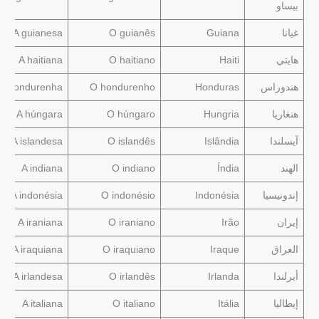
بيساو
غيانا
Guiana
O guianês
A guianesa
هايتي
Haiti
O haitiano
A haitiana
هندوراس
Honduras
O hondurenho
A hondurenha
هنغاريا
Hungria
O húngaro
A húngara
آيسلندا
Islândia
O islandês
A islandesa
الهند
Índia
O indiano
A indiana
إندونيسيا
Indonésia
O indonésio
A indonésia
إيران
Irão
O iraniano
A iraniana
العراق
Iraque
O iraquiano
A iraquiana
أيرلندا
Irlanda
O irlandês
A irlandesa
إيطاليا
Itália
O italiano
A italiana