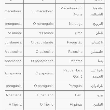
مقدونيا
Macedônia do
A macedônia
O macedônio
الشمالية
Norte
النرويج
Noruega
O norueguês
A norueguesa
عُمان
Omã
O omani*
A omani*
باكستان
Paquistão
O paquistanês
 paquistanesa
فلسطين
Palestina
O palestino
A palestina
بنما
Panamá
O panamenho
A panamenha
بابوا غينيا
Papua Nova
A papuásia
O papuásio
الجديدة
Guiné
باراغواي
Paraguai
O paraguaio
A paraguaia
بيرو
Peru
O peruano
A peruana
الفلبين
Filipinas
O filipino
A filipina