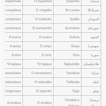
إسبانيا
Espanha
O espanhol
A espanhola
سريلانكا
Sri Lanka
O cingalês
A cingalesa
السودان
Sudão
O sudanês
A sudanesa
سورينام
Suriname
O surinamês
A surinamesa
السويد
Suécia
O sueco
A sueca
سويسرا
Suíça
O suíço
A suíça
سوريا
Síria
O sírio
A síria
طاجيكستان
Tajiquistão
O tajique*
A tajique*
تنزانيا
Tanzânia
O tanzaniano
A tanzaniana
تايلند
Tailândia
O tailandês
A tailandesa
توغو
Togo
O togonês
A togonesa
ترينيداد
Trinidad e
A trinitina
O trinitino
وتوباغو
Tobago