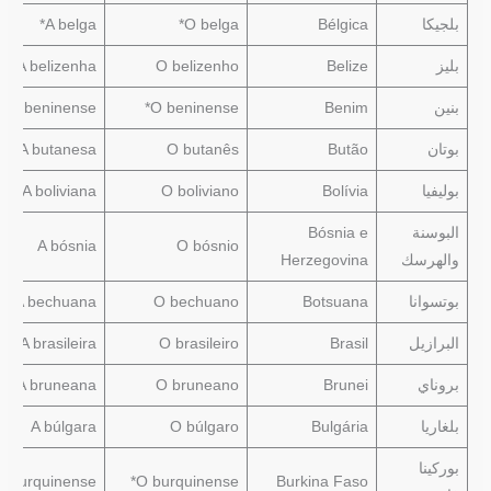
بلجيكا
Bélgica
O belga*
A belga*
بليز
Belize
O belizenho
A belizenha
بنين
Benim
O beninense*
A beninense*
بوتان
Butão
O butanês
A butanesa
بوليفيا
Bolívia
O boliviano
A boliviana
البوسنة
Bósnia e
A bósnia
O bósnio
والهرسك
Herzegovina
بوتسوانا
Botsuana
O bechuano
A bechuana
البرازيل
Brasil
O brasileiro
A brasileira
بروناي
Brunei
O bruneano
A bruneana
بلغاريا
Bulgária
O búlgaro
A búlgara
بوركينا
A burquinense*
O burquinense*
Burkina Faso