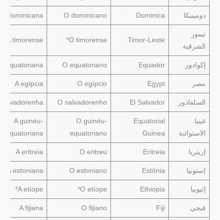
دومينيكا
Dominica
O dominicano
A dominicana
تيمور
A timorense*
O timorense*
Timor-Leste
الشرقية
إكوادور
Equador
O equatoriano
A equatoriana
مصر
Egypt
O egípcio
A egípcia
السلفادور
El Salvador
O salvadorenho
 salvadorenha
غينيا
Equatorial
O guinéu-
A guinéu-
الاستوائية
Guinea
equatoriano
equatoriana
إريتريا
Eritreia
O eritreu
A eritreia
إستونيا
Estónia
O estoniano
A estoniana
إثيوبيا
Ethiopia
O etíope*
A etíope*
فيجي
Fiji
O fijiano
A fijiana