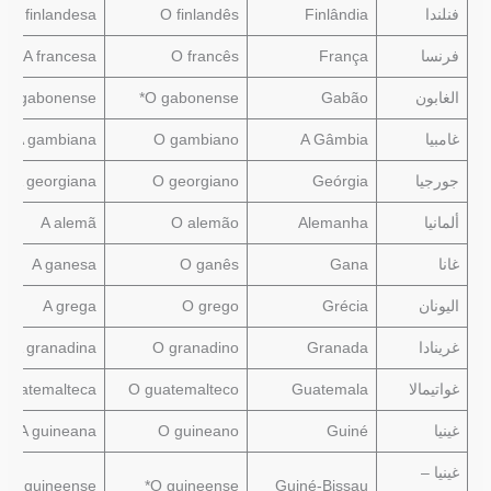
فنلندا
Finlândia
O finlandês
A finlandesa
فرنسا
França
O francês
A francesa
الغابون
Gabão
O gabonense*
A gabonense*
غامبيا
A Gâmbia
O gambiano
A gambiana
جورجيا
Geórgia
O georgiano
A georgiana
ألمانيا
Alemanha
O alemão
A alemã
غانا
Gana
O ganês
A ganesa
اليونان
Grécia
O grego
A grega
غرينادا
Granada
O granadino
A granadina
غواتيمالا
Guatemala
O guatemalteco
 guatemalteca
غينيا
Guiné
O guineano
A guineana
غينيا –
A guineense*
O guineense*
Guiné-Bissau