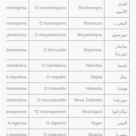
الجبل
 montenegrina
O montenegrino
Montenegro
الأسود
المغرب
Marrocos
O marroquino
A marroquina
موزمبيق
Moçambique
O moçambicano
 moçambicana
ميانمار
A birmanesa
O birmanês
Myanmar
(بورما)
ناميبيا
Namíbia
O namibiano
A namibiana
نيبال
Nepal
O nepalês
A nepalesa
هولندا
Holanda
O holandês
A holandesa
نيوزيلندا
Nova Zelândia
O neozelandês
 neozelandesa
نيكاراغوا
Nicarágua
O nicaraguense*
 nicaraguense*
النيجر
Níger
O nigerino
A nigerina
نيجيريا
Nigéria
O nigeriano
A nigeriana