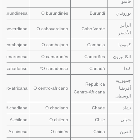
فاسو
بوروندي
Burundi
O burundinês
A burundinesa
الرأس
 caboverdiana
O caboverdiano
Cabo Verde
الأخضر
كمبوديا
Camboja
O cambojano
A cambojana
الكاميرون
Camarões
O camaronês
A camaronesa
كندا
Canadá
O canadense*
A canadense*
جمهورية
República
أفريقيا
O centro-africano
entro-africana
Centro-Africana
الوسطى
تشاد
Chade
O chadiano
A chadiana
شيلي
Chile
O chileno
A chilena
الصين
China
O chinês
A chinesa