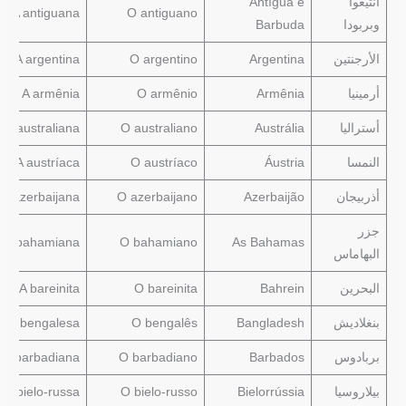
أنتيغوا
Antígua e
A antiguana
O antiguano
وبربودا
Barbuda
الأرجنتين
Argentina
O argentino
A argentina
أرمينيا
Armênia
O armênio
A armênia
أستراليا
Austrália
O australiano
A australiana
النمسا
Áustria
O austríaco
A austríaca
أذربيجان
Azerbaijão
O azerbaijano
A azerbaijana
جزر
A bahamiana
O bahamiano
As Bahamas
البهاماس
البحرين
Bahrein
O bareinita
A bareinita
بنغلاديش
Bangladesh
O bengalês
A bengalesa
بربادوس
Barbados
O barbadiano
A barbadiana
بيلاروسيا
Bielorrússia
O bielo-russo
A bielo-russa