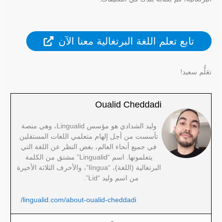
تابع تعلم اللغة البرتغالية معنا الآن
تعَلُّم سعيد!
Oualid Cheddadi
وليد الشدادي هو مؤسس Lingualid، وهي منصة
تأسست من أجل إلهام متعلمي اللغات المستقلين
في جميع أنحاء العالم، بغض النظر عن اللغة التي
يتعلمونها. اسم “Lingualid” مشتق من الكلمة
البرتغالية (اللغة)، “língua”، والأحرف الثلاثة الأخيرة
من اسم وليد “Lid”.
lingualid.com/about-oualid-cheddadi/