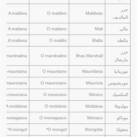
جزر
A maldiva
O maldivo
Maldivas
المالديف
مالي
Mali
O maliano
A maliana
مالطة
Malta
O maltês
A maltesa
جزر
A marshalina
O marshalino
Ilhas Marshall
مارشال
موريتانيا
Mauritânia
O mauritano
A mauritana
موريشيوس
Maurícia
O mauriciano
A mauriciana
المكسيك
México
O mexicano
A mexicana
مولدوفا
Moldávia
O moldávio
A moldávia
موناكو
Mónaco
O monegasco
A monegasca
منغوليا
Mongólia
O mongol*
A mongol*