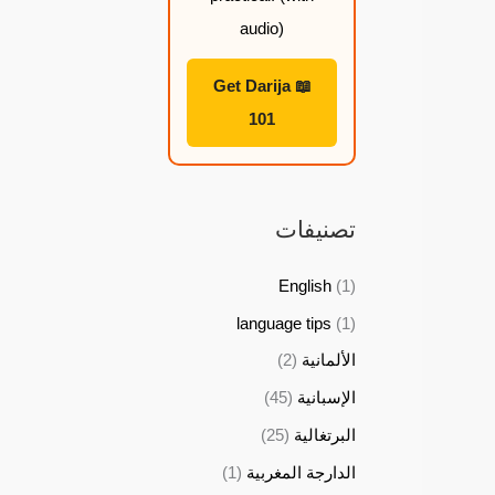
ل
ل
ل
ل
audio)
2
2
2
2
📖 Get Darija
2
2
2
2
101
,
,
,
,
9
9
9
9
9
9
9
9
تصنيفات
$
$
$
$
English
(1)
language tips
(1)
الألمانية
(2)
الإسبانية
(45)
البرتغالية
(25)
الدارجة المغربية
(1)