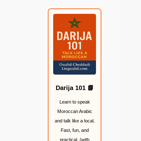
:
:
:
:
م
م
م
م
ن
ن
ن
ن
1
1
1
1
9
9
9
9
,
,
,
,
9
9
9
9
9
9
9
9
📘 Darija 101
$
$
$
$
Learn to speak
Moroccan Arabic
خ
خ
خ
خ
and talk like a local.
ل
ل
ل
ل
Fast, fun, and
ا
ا
ا
ا
practical. (with