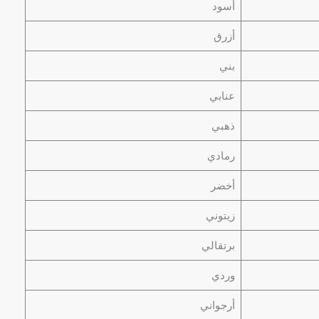
أسود
أزرق
بني
عنابي
ذهبي
رمادي
أخضر
زيتوني
برتقالي
وردي
أرجواني